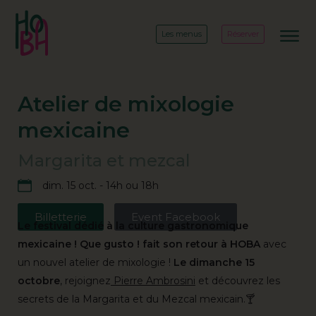
Les menus
Réserver
Atelier de mixologie
mexicaine
Margarita et mezcal
dim. 15 oct. - 14h ou 18h
Billetterie
Event Facebook
Le festival dédié à la culture gastronomique
mexicaine ! Que gusto ! fait son retour à HOBA
avec
un nouvel atelier de mixologie !
Le dimanche 15
octobre
, rejoignez
Pierre Ambrosini
et découvrez les
secrets de la Margarita et du Mezcal mexicain.🍸