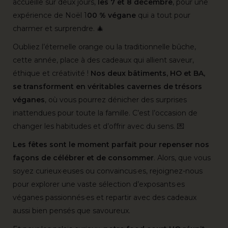
accueille sur deux jours,
les 7 et 8 décembre
, pour une
expérience de Noël 1
00 % végane
qui a tout pour
charmer et surprendre. 🎄
Oubliez l’éternelle orange ou la traditionnelle bûche,
cette année, place à des cadeaux qui allient saveur,
éthique et créativité !
Nos deux bâtiments, HO et BA,
se transforment en véritables cavernes de trésors
véganes
, où vous pourrez dénicher des surprises
inattendues pour toute la famille. C’est l’occasion de
changer les habitudes et d’offrir avec du sens. 💌
Les fêtes sont le moment parfait pour repenser nos
façons de célébrer et de consommer
. Alors, que vous
soyez curieux·euses ou convaincus·es, rejoignez-nous
pour explorer une vaste sélection d’exposants·es
véganes passionnés·es et repartir avec des cadeaux
aussi bien pensés que savoureux.