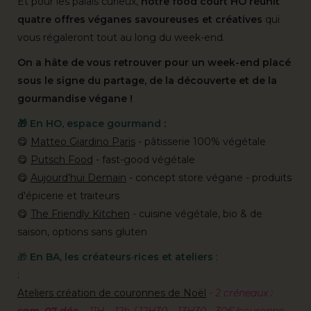
Et pour les palais curieux,
notre food court HO réunit
quatre offres véganes savoureuses et créatives
qui
vous régaleront tout au long du week-end.
On a hâte de vous retrouver pour un week-end placé
sous le signe du partage, de la découverte et de la
gourmandise végane !
🎁 En HO, espace gourmand
:
😋
Matteo Giardino Paris
- pâtisserie 100% végétale
😋
Putsch Food
- fast-good végétale
😋
Aujourd'hui Demain
- concept store végane - produits
d'épicerie et traiteurs
😋
The Friendly Kitchen
- cuisine végétale, bio & de
saison, options sans gluten
🎁
En BA, les créateurs·rices et ateliers
:
:
Ateliers création de couronnes de Noël
- 2 créneaux :