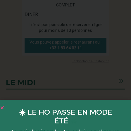
LE MIDI
LE SOIR
☀️ LE HO PASSE EN MODE
ÉTÉ
☀️