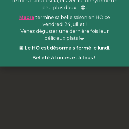
Le mois d’août est là, et avec lui un rythme un
peu plus doux… 😎
:
Maora
termine sa belle saison en HO ce
vendredi 24 juillet !
Venez déguster une dernière fois leur
délicieux plats !🥗
📅 Le HO est désormais fermé le lundi.
Bel été à toutes et à tous !