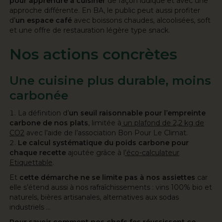
pour apprendre à cuisiner
de façon ludique et avec une
approche différente. En BA, le public peut aussi profiter
d’
un espace café
avec boissons chaudes, alcoolisées, soft
et une offre de restauration légère type snack.
Nos actions concrètes
Une cuisine plus durable, moins
carbonée
La définition d’
un seuil raisonnable pour l’empreinte
carbone de nos plats
, limitée à
un plafond de 2,2 kg de
CO2
avec l’aide de l’association
Bon Pour Le Climat.
Le calcul systématique du poids carbone pour
chaque recette
ajoutée grâce à l
’éco-calculateur
Etiquettable
.
Et
cette démarche ne se limite pas à nos assiettes
car
elle s’étend aussi à nos rafraîchissements : vins 100% bio et
naturels, bières artisanales, alternatives aux sodas
industriels …
Pour savoir comment nos chefs·fes réussissent ce