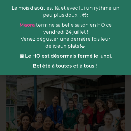
restaurants qui s’engagent à des pratiques plus
Le mois d’août est là, et avec lui un rythme un
vertueuses. Nous visons à échéance 2023 une
peu plus doux… 😎
:
certification deux Ecotable.
Maora
termine sa belle saison en HO ce
Dossier de presse
vendredi 24 juillet !
Venez déguster une dernière fois leur
délicieux plats !🥗
L'équipe
📅 Le HO est désormais fermé le lundi.
Bel été à toutes et à tous !