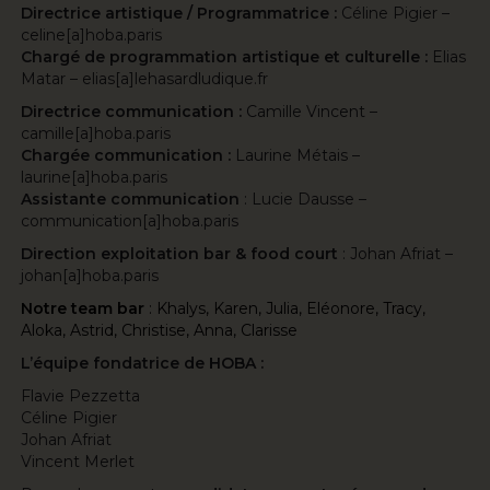
Directrice artistique / Programmatrice :
Céline Pigier –
celine[a]hoba.paris
Chargé de programmation artistique et culturelle :
Elias
Matar – elias[a]lehasardludique.fr
Directrice communication :
Camille Vincent –
camille[a]hoba.paris
Chargée communication :
Laurine Métais –
laurine[a]hoba.paris
Assistante communication
: Lucie Dausse –
communication[a]hoba.paris
Direction exploitation bar & food court
: Johan Afriat –
johan[a]hoba.paris
Notre team bar
: Khalys, Karen, Julia, Eléonore, Tracy,
Aloka, Astrid, Christise, Anna, Clarisse
L’équipe fondatrice de HOBA :
Flavie Pezzetta
Céline Pigier
Johan Afriat
Vincent Merlet