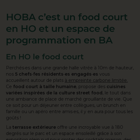
HOBA c’est un food court
en HO et un espace de
programmation en BA
En HO le food court
Perchés·es dans une grande halle vitrée à 10m de hauteur,
nos
5 chefs·fes résidents·es engagés·es
vous
accueillent autour de plats
à empreinte carbone limitée.
Ce
food court à taille humaine
, propose des
cuisines
variées inspirées de la culture street food
, le tout dans
une ambiance de place de marché grouillante de vie. Que
ce soit pour un déjeuner entre collègues, un brunch en
famille ou un apéro entre amis·es, il y en aura pour tous les
goûts !
La
terrasse extérieure
offre une incroyable vue à 180
degrés sur le parc et un espace ensoleillé grâce à son
exposition plein sud pour siroter des cocktails maison, des