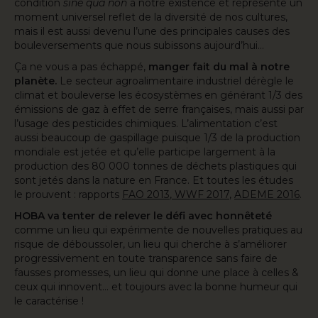
condition
sine qua non
à notre existence et représente un
moment universel reflet de la diversité de nos cultures,
mais il est aussi devenu l’une des principales causes des
bouleversements que nous subissons aujourd’hui…
Ça ne vous a pas échappé,
manger fait du mal à notre
planète.
Le secteur agroalimentaire industriel dérègle le
climat et bouleverse les écosystèmes en générant 1/3 des
émissions de gaz à effet de serre françaises, mais aussi par
l’usage des pesticides chimiques. L’alimentation c’est
aussi beaucoup de gaspillage puisque 1/3 de la production
mondiale est jetée et qu’elle participe largement à la
production des 80 000 tonnes de déchets plastiques qui
sont jetés dans la nature en France. Et toutes les études
le prouvent : rapports
FAO 2013
,
WWF 2017
,
ADEME 2016
.
HOBA va tenter de relever le défi avec honnêteté
comme un lieu qui expérimente de nouvelles pratiques au
risque de déboussoler, un lieu qui cherche à s’améliorer
progressivement en toute transparence sans faire de
fausses promesses, un lieu qui donne une place à celles &
ceux qui innovent… et toujours avec la bonne humeur qui
le caractérise !