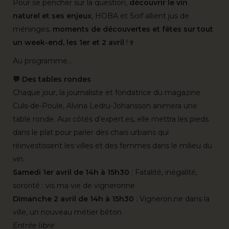
Pour se pencher sur la question,
découvrir le vin
naturel et ses enjeux
, HOBA et Soif allient jus de
méninges,
moments de découvertes et fêtes sur tout
un week-end, les 1er et 2 avril
!🍷
Au programme…
💬 Des tables rondes
Chaque jour, la journaliste et fondatrice du magazine
Culs-de-Poule, Alvina Ledru-Johansson animera une
table ronde. Aux côtés d’expert.es, elle mettra les pieds
dans le plat pour parler des chais urbains qui
réinvestissent les villes et des femmes dans le milieu du
vin.
Samedi 1er avril de 14h à 15h30
: Fatalité, inégalité,
sororité : vis ma vie de vigneronne
Dimanche 2 avril de 14h à 15h30
: Vigneron.ne dans la
ville, un nouveau métier béton
Entrée libre