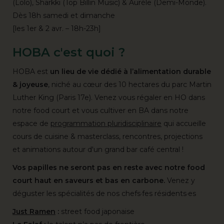
(Lolo), Sharkki (Top Billin Music) & Aurèle (Demi-Monde).
Dès 18h samedi et dimanche
[les 1er & 2 avr. – 18h-23h]
HOBA c'est quoi ?
HOBA est
un lieu de vie dédié à l’alimentation durable
& joyeuse
, niché au cœur des 10 hectares du parc Martin
Luther King (Paris 17e). Venez vous régaler en HO dans
notre food court et vous cultiver en BA dans notre
espace de
programmation pluridisciplinaire
qui accueille
cours de cuisine & masterclass, rencontres, projections
et animations autour d'un grand bar café central !
Vos papilles ne seront pas en reste avec notre food
court haut en saveurs et bas en carbone.
Venez y
déguster les spécialités de nos chefs·fes résidents·es
Just Ramen
:
street food japonaise