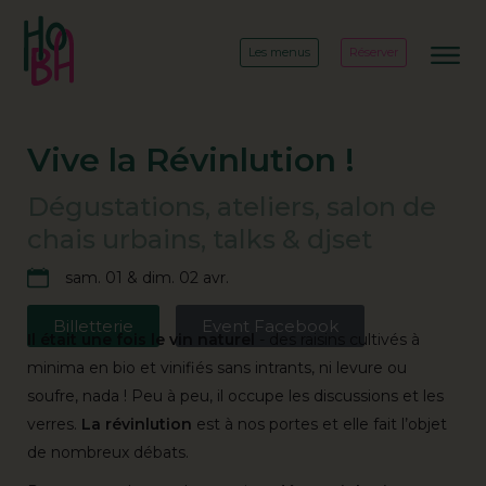
Les menus
Réserver
Vive la Révinlution !
Dégustations, ateliers, salon de
chais urbains, talks & djset
sam. 01 & dim. 02 avr.
Billetterie
Event Facebook
Il était une fois le vin naturel
- des raisins cultivés à
minima en bio et vinifiés sans intrants, ni levure ou
soufre, nada ! Peu à peu, il occupe les discussions et les
verres.
La révinlution
est à nos portes et elle fait l’objet
de nombreux débats.