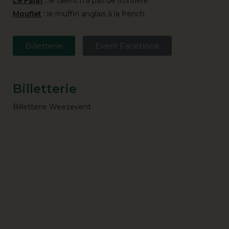
Le Falaf
:
le talent n’a pas de frontière
Mouflet
:
le muffin anglais à la french
Billetterie
Event Facebook
Billetterie
Billetterie Weezevent