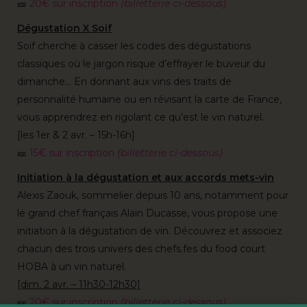
🎫
20€ sur inscription
(billetterie ci-dessous)
Dégustation X Soif
Soif cherche à casser les codes des dégustations
classiques où le jargon risque d’effrayer le buveur du
dimanche… En donnant aux vins des traits de
personnalité humaine ou en révisant la carte de France,
vous apprendrez en rigolant ce qu’est le vin naturel.
[les 1er & 2 avr. – 15h-16h]
🎫
15€ sur inscription
(billetterie ci-dessous)
Initiation à la dégustation et aux accords mets-vin
Alexis Zaouk, sommelier depuis 10 ans, notamment pour
le grand chef français Alain Ducasse, vous propose une
initiation à la dégustation de vin. Découvrez et associez
chacun des trois univers des chefs.fes du food court
HOBA à un vin naturel.
[dim. 2 avr. – 11h30-12h30]
🎫
20€ sur inscription
(billetterie ci-dessous)