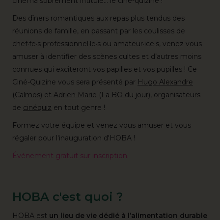
cinéma sobrement intitulé… le ciné-quizine !
Des dîners romantiques aux repas plus tendus des
réunions de famille, en passant par les coulisses de
chef·fe·s professionnel·le·s ou amateur·ice·s, venez vous
amuser à identifier des scènes cultes et d’autres moins
connues qui exciteront vos papilles et vos pupilles ! Ce
Ciné-Quizine vous sera présenté par
Hugo Alexandre
(
Calmos
) et
Adrien Marie
(
La BO du jour
), organisateurs
de
cinéquiz
en tout genre !
Formez votre équipe et venez vous amuser et vous
régaler pour l'inauguration d'HOBA !
Événement gratuit sur inscription.
HOBA c'est quoi ?
HOBA est
un lieu de vie dédié à l’alimentation durable