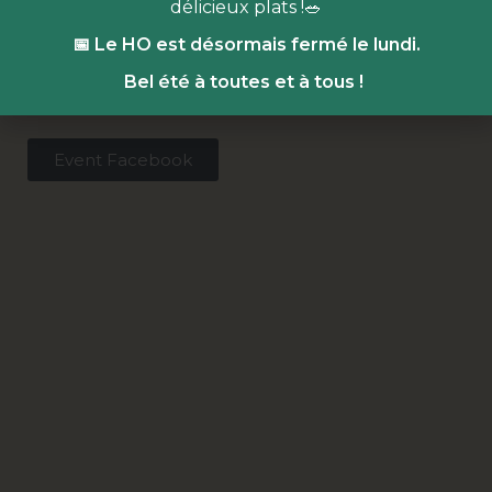
délicieux plats !🥗
Just Ramen
:
street food japonaise
📅 Le HO est désormais fermé le lundi.
Le Falaf
:
le talent n’a pas de frontière
Mouflet
:
le muffin anglais à la french
Bel été à toutes et à tous !
Event Facebook