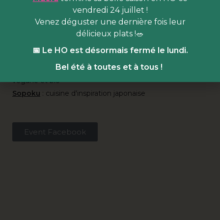
vendredi 24 juillet !
déguster les spécialités de nos 5 chefs·fes résidents·es :
Venez déguster une dernière fois leur
Hank
:
burgers et plats 100% végans
délicieux plats !🥗
Odette, ma fille !
:
cantine familiale méditerranéenne
📅 Le HO est désormais fermé le lundi.
OKO
:
cuisine fusion afro-caribéenne
Bel été à toutes et à tous !
La Cuisine de Souad
: cuisine marocaine faite maison,
végane et bio
Sopoku
: cuisine d'inspiration japonaise
Event Facebook