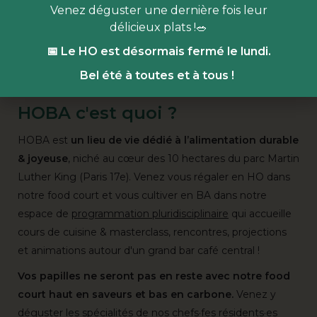
habitants·es. 🎁
Venez déguster une dernière fois leur
HOBA en fête c’est aussi
le lancement de nos
cartes
délicieux plats !🥗
cadeaux
! Pour Noël, offrez une carte d’une valeur de
📅 Le HO est désormais fermé le lundi.
30€, 40€ ou 50€, à utiliser sur l’ensemble de nos ateliers
Bel été à toutes et à tous !
et cours de cuisine ! ✨
HOBA c'est quoi ?
HOBA est
un lieu de vie dédié à l’alimentation durable
& joyeuse
, niché au cœur des 10 hectares du parc Martin
Luther King (Paris 17e). Venez vous régaler en HO dans
notre food court et vous cultiver en BA dans notre
espace de
programmation pluridisciplinaire
qui accueille
cours de cuisine & masterclass, rencontres, projections
et animations autour d'un grand bar café central !
Vos papilles ne seront pas en reste avec notre food
court haut en saveurs et bas en carbone.
Venez y
déguster les spécialités de nos chefs·fes résidents·es