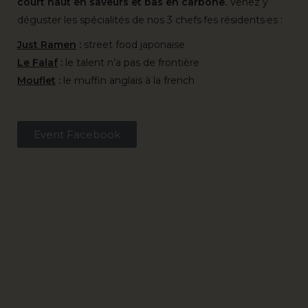
court haut en saveurs et bas en carbone.
Venez y
déguster les spécialités de nos 3 chefs·fes résidents·es :
Just Ramen
:
street food japonaise
Le Falaf
:
le talent n’a pas de frontière
Mouflet
:
le muffin anglais à la french
Event Facebook