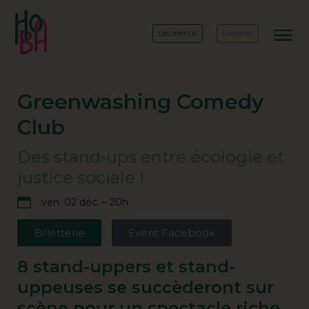
Les menus
Réserver
Greenwashing Comedy
Club
Des stand-ups entre écologie et
justice sociale !
ven. 02 déc. – 20h
Billetterie
Event Facebook
8 stand-uppers et stand-
uppeuses se succèderont sur
scène pour un spectacle riche