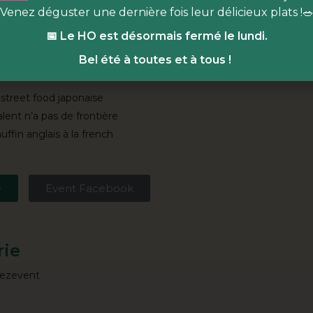
rs de cuisine & masterclass, rencontres, projections et animation
Venez déguster une dernière fois leur délicieux plats !
 central !
📅 Le HO est désormais fermé le lundi.
 ne seront pas en reste avec notre food court haut en saveur
Bel été à toutes et à tous !
z y déguster les spécialités de nos 3 chefs·fes résidents·es :
street food japonaise
alent n’a pas de frontière
uffin anglais à la french
e
Event Facebook
rie
eezevent