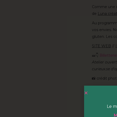
Comme une int
de
Luna créat
Au programme d
vos envies. N
gluten. Les co
SITE WEB
//
🎫👇
Billetteri
Atelier ouvert
curieux.se d'
📸
crédit phot
HOBA c'
HOBA est
un
Le m
hectares du p
court et vous
M