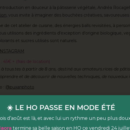
roduction en douceur à la pâtisserie végétale, Andréa Rocagel,
ion
, vous invite à imaginer des bouchées créatives, savoureuses 
e cet atelier de cuisine, des énergies balls revisitées, à person
ous utilisons des ingrédients d'exception d'origine biologique, v
lorants et sucres utilisés sont naturels.
INSTAGRAM
e : 45€ + (frais de location)
 à tous.tes à partir de 8 ans, destiné aux amateurs.rices de pâtis
apprendre et de découvrir de nouvelles techniques, de nouveaux i
o :
@puxanphoto
est quoi ?
☀️ LE HO PASSE EN MODE ÉTÉ
☀️
 lieu de vie dédié à l’alimentation durable & joyeuse
, niché au
ois d’août est là, et avec lui un rythme un peu plus dou
arc Martin Luther King (Paris 17e). Venez vous régaler en HO da
 cultiver en BA dans notre espace de
programmation pluridiscipli
aora
termine sa belle saison en HO ce vendredi 24 juillet