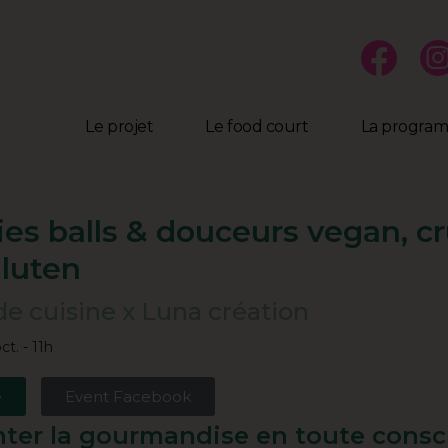
Le projet
Le food court
La progra
es balls & douceurs vegan, cr
gluten
de cuisine x Luna création
ct. - 11h
e
Event Facebook
ter la gourmandise en toute consc