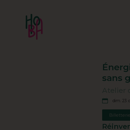
Énergi
sans 
Atelier 
dim. 23 o
Billetteri
Réinven