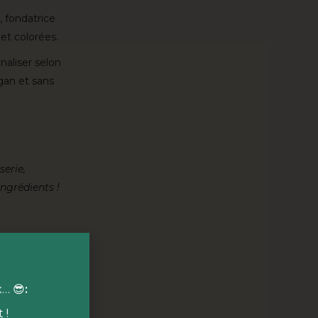
 fondatrice
et colorées.
naliser selon
egan et sans
serie,
ngrédients !
 cœur des 10
x… 😎
:
ns notre food
naire
qui
 !