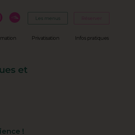
Les menus
Réserver
mmation
Privatisation
Infos pratiques
ues et
ience !