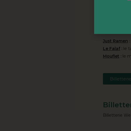
accueille cou
grand bar café
Vos papilles
carbone.
Vene
Just Ramen
:
Le Falaf
:
le t
Mouflet
:
le m
Billetteri
Billette
Billetterie W