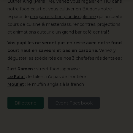
Luther King (Paris 17e). Venez vous régaler en HO dans
notre food court et vous cultiver en BA dans notre
espace de
programmation pluridisciplinaire
qui accueille
cours de cuisine & masterclass, rencontres, projections
et animations autour d'un grand bar café central !
Vos papilles ne seront pas en reste avec notre food
court haut en saveurs et bas en carbone.
Venez y
déguster les spécialités de nos 3 chefs·fes résidents·es :
Just Ramen
:
street food japonaise
Le Falaf
:
le talent n’a pas de frontière
Mouflet
:
le muffin anglais à la french
Billetterie
Event Facebook