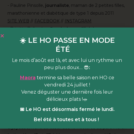
- Pauline Pinsolle,
journaliste
, maman de 2 petites filles,
marathonienne et diabétique de type 1 depuis 2011
SITE WEB
//
FACEBOOK
//
INSTAGRAM
-
Brigitte Ballandras
,
Psychologue Clinicienne
.
Présidente de l'association affects & aliments et ex
☀️ LE HO PASSE EN MODE
psychologue en diabétologie à l'hôtel dieu (Paris)
ÉTÉ
☀️
-
Atefeh Nikpeyma
,
Diététicienne-Nutritionniste
,
Hypnothérapeute à l'hôpital Lariboisière.
Le mois d’août est là, et avec lui un rythme un
peu plus doux… 😎
:
-
Albane Auvray
,
cheffe de cuisine
. Forte d'une
expérience diversifiée dans la haute-gastronomie,
Maora
termine sa belle saison en HO ce
Albane est connue pour sa cuisine d'instinct et de saison.
vendredi 24 juillet !
Venez déguster une dernière fois leur
🎫
gratuit sur inscription
délicieux plats !🥗
HOBA c'est quoi ?
📅 Le HO est désormais fermé le lundi.
Bel été à toutes et à tous !
HOBA est
un lieu de vie dédié à l’alimentation durable
& joyeuse
, niché au cœur des 10 hectares du parc Martin