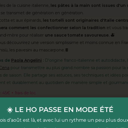
s de la cuisine italienne,
les pâtes à la main sont issues d'un 
 se transmet de génération en génération.
icotta et aux épinards,
les tortelli sont originaires d'Italie cent
era comment les confectionner selon la tradition
et vous tr
and-mère pour réaliser
une sauce tomate savoureuse. 🍝
ous découvrirez une version simplissime et moins connue en Fr
amisù, les pavesini au mascarpone.🍫
os de
Paola Angelini
:
D'origine franco-italienne et autodidacte,
nCena
pour transmettre au plus grand nombre sa passion pour la 
 de saison. Elle partage ses astuces, ses techniques et idées p
nt et durablement au quotidien de manière simple et gourman
:
45€ + frais de loc
est quoi ?
☀️ LE HO PASSE EN MODE ÉTÉ
☀️
 lieu de vie dédié à l’alimentation durable & joyeuse
, niché au
ois d’août est là, et avec lui un rythme un peu plus dou
arc Martin Luther King (Paris 17e). Venez vous régaler en HO da