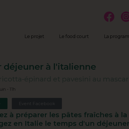
Le projet
Le food court
La progra
r déjeuner à l'italienne
i ricotta-épinard et pavesini au masc
uin - 11h
e
Event Facebook
z à préparer les pâtes fraîches à l
gez en Italie le temps d'un déjeuner