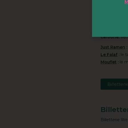
M
court et vous
accueille cou
grand bar café
Vos papilles
carbone.
Vene
Just Ramen
:
Le Falaf
:
le t
Mouflet
:
le m
Billetteri
Billette
Billetterie W