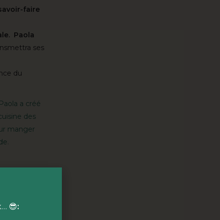
savoir-faire
rale. Paola
ansmettra ses
ance du
 Paola a créé
cuisine des
our manger
de.
 cœur des 10
x… 😎
:
ns notre food