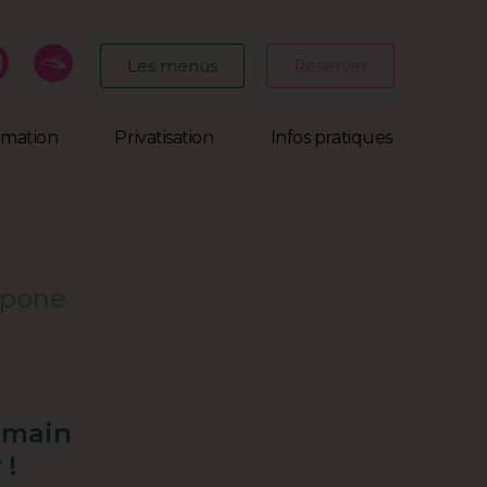
Les menus
Réserver
mmation
Privatisation
Infos pratiques
arpone
a main
 !