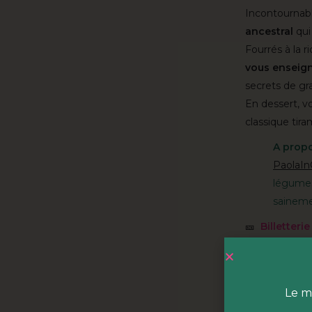
Incontournable
ancestral
qui
Fourrés à la r
vous enseign
secrets de gr
En dessert, v
classique tir
A prop
PaolaI
légumes
saineme
🎫
Billetterie 
HOBA c'
HOBA est
un
Le m
hectares du p