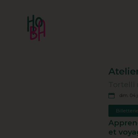
Atelie
Tortell
dim. 04 j
Billetteri
Apprene
et voya