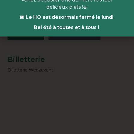
Just Ramen
:
street food japonaise
délicieux plats !🥗
Le Falaf
:
le talent n’a pas de frontière
Mouflet
:
le muffin anglais à la french
📅 Le HO est désormais fermé le lundi.
Bel été à toutes et à tous !
Billetterie
Event Facebook
Billetterie
Billetterie Weezevent