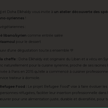
d
et Doha Elkhaldy vous invite à
un atelier découverte des spéc
bano-syriennes
!
végétariennes :
é libano/syrien
comme entrée salée
 Maamoul
pour le dessert
 suivi d'une dégustation tou.te.s ensemble 💛
a cheffe :
Doha Elkhaldy est originaire du Liban et a vécu en Syri
c naturellement pour la cuisine syrienne, proche de ses racines l
rrivée à Paris en 2015 qu'elle a commencé à cuisiner professionn
vice traiteur à domicile.
Refugee Food :
Le projet Refugee Food* vise à faire évoluer les
 personnes réfugiées, faciliter leur insertion professionnelle dans 
œuvrer pour une alimentation juste, durable et diversifiée, pour t