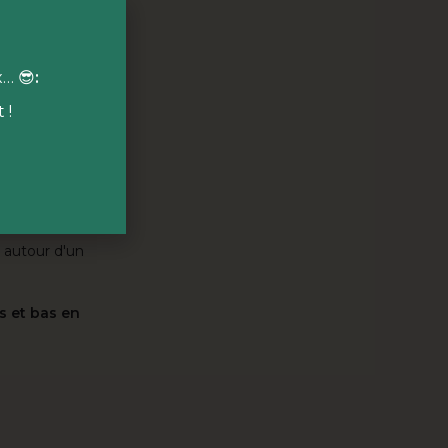
ous les niveaux
x… 😎
:
 !

 cœur des 10
ns notre food
naire
qui
s autour d'un
s et bas en