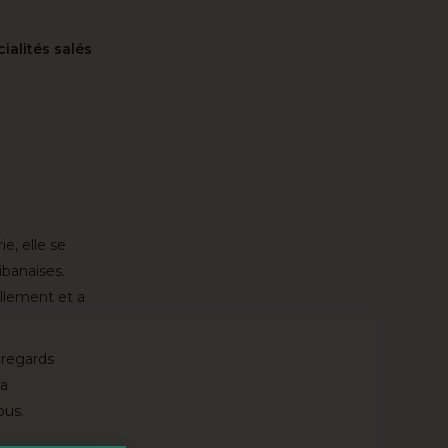
ialités salés
e, elle se
ibanaises.
ellement et a
 regards
la
ous.