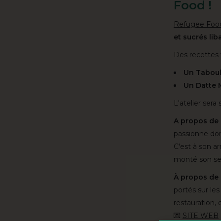
Food !
Refugee Foo
et sucrés li
Des recettes 
Un Taboul
Un Datte
L'atelier sera
A propos de l
passionne don
C'est à son a
monté son ser
À propos de 
portés sur les
restauration, 
💌
SITE WEB