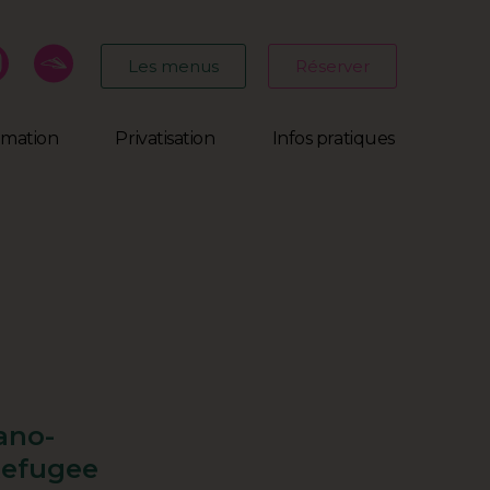
Les menus
Réserver
mmation
Privatisation
Infos pratiques
bano-
Refugee