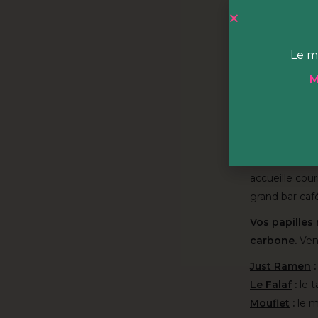
🎫
12€/15€ + (
culinaires.
Le m
photo © Clé
M
HOBA c'
HOBA est
un
hectares du p
court et vous
accueille cou
grand bar café
Vos papilles
carbone.
Vene
Just Ramen
:
Le Falaf
:
le t
Mouflet
:
le m