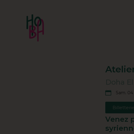
Atelie
Doha El
Sam. 04 
Billetteri
Venez p
syrienn