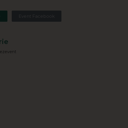
e
Event Facebook
rie
eezevent