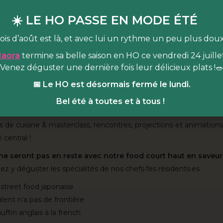
frais de location) / Atelier ouvert à tous.tes & accessible pour à t
☀️ LE HO PASSE EN MODE ÉTÉ
☀️
ois d’août est là, et avec lui un rythme un peu plus dou
mence Sahuc
aora
termine sa belle saison en HO ce vendredi 24 juillet
est quoi ?
Venez déguster une dernière fois leur délicieux plats !
📅 Le HO est désormais fermé le lundi.
 lieu de vie dédié à l’alimentation durable & joyeuse
, niché au
arc Martin Luther King (Paris 17e). Venez vous régaler en HO da
Bel été à toutes et à tous !
 cultiver en BA dans notre espace de
programmation pluridiscipli
rs de cuisine & masterclass, rencontres, projections et animation
 central !
 ne seront pas en reste avec notre food court haut en saveur
z y déguster les spécialités de nos chefs·fes résidents·es
street food japonaise
alent n’a pas de frontière
uffin anglais à la french