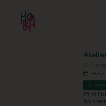
Atelie
Entre œn
Ven. 20 
Billetteri
Et si l
bon ver