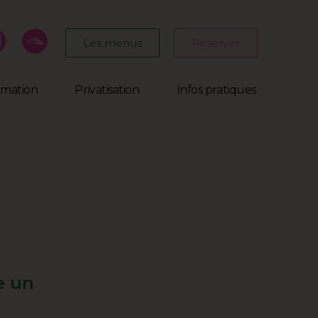
Les menus
Réserver
mmation
Privatisation
Infos pratiques
e un