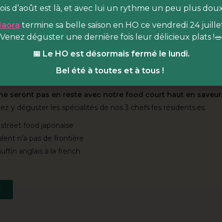
est quoi ?
ois d’août est là, et avec lui un rythme un peu plus dou
aora
termine sa belle saison en HO ce vendredi 24 juillet
 lieu de vie dédié à l’alimentation durable & joyeuse
, niché au
Venez déguster une dernière fois leur délicieux plats !
arc Martin Luther King (Paris 17e). Venez vous régaler en HO da
 cultiver en BA dans notre espace de
programmation pluridiscipli
📅 Le HO est désormais fermé le lundi.
rs de cuisine & masterclass, rencontres, projections et animation
Bel été à toutes et à tous !
 central !
 ne seront pas en reste avec notre food court haut en saveur
z y déguster les spécialités de nos 3 chefs·fes résidents·es
street food japonaise
alent n’a pas de frontière
uffin anglais à la french
e