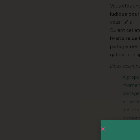
Vous êtes une
ludique pour 
vous ! 🖌🍷
Durant cet at
l’Histoire de l
partagera les
gâteau, elle a
Deux sessions
A propo
moments
partager
et certi
des expé
passionn
🎫
Billetterie 