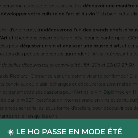
 personne curieuse et vous souhaitez
découvrir une manière o
développer votre culture de l’art et du vin
? Eh bien, cet atelie
elier d’une heure,
(re)découvrons l’un des grands chefs-d’œu
’Art
et cherchons ensemble le vin idéal pour le contempler. Cl
 clés pour
déguster un vin et analyser une œuvre d’art,
et ceris
joutera des petites anecdotes qui rendent l’Art si intéressant à ét
 de belles découvertes et convivialité : 19h-20h et 20h30-21h30
s de
Picol’art
: Clémence est une bonne vivante confirmée ! Elle
 conviviaux où plaisir, échanges et découvertes sont maître-m
 et transmettre ses passions pour l’Art et le Vin. Diplômée en His
fiée par le WSET (certification internationale en vins et spiritueux
riences sensorielles, sous forme d’ateliers, pour découvrir ces 
antes et le lien qui les unit.
:
12.50 € + (frais de loc)
☀️ LE HO PASSE EN MODE ÉTÉ
☀️