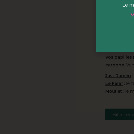
HOBA c'
Le m
M
HOBA est
un
hectares du p
court et vous
accueille cou
grand bar café
Vos papilles
carbone.
Vene
Just Ramen
:
Le Falaf
:
le t
Mouflet
:
le m
Billetteri