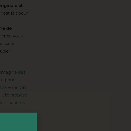
riginale et
r est fait pour
vre de
émence vous
e sur le
udier !
 imagine des
ot pour
toire de l’Art
), elle propose
deux matières