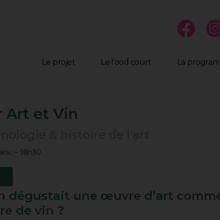
Le projet
Le food court
La progra
r Art et Vin
ologie & histoire de l’art
janv. – 18h30
e
’on dégustait une œuvre d’art comm
re de vin ?