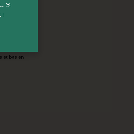
x… 😎
:
 !
 cœur des 10

ns notre food
naire
qui
s autour d'un
s et bas en