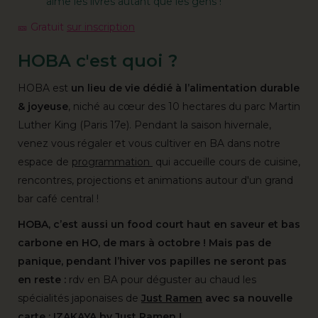
aime les livres autant que les gens !
🎫 Gratuit
sur inscription
HOBA c'est quoi ?
HOBA est
un lieu de vie dédié à l’alimentation durable
& joyeuse
, niché au cœur des 10 hectares du parc Martin
Luther King (Paris 17e). Pendant la saison hivernale,
venez vous régaler et vous cultiver en BA dans notre
espace de
programmation
qui accueille cours de cuisine,
rencontres, projections et animations autour d'un grand
bar café central !
HOBA, c’est aussi un food court haut en saveur et bas
carbone en HO, de mars à octobre ! Mais pas de
panique, pendant l’hiver vos papilles ne seront pas
en reste :
rdv en BA pour déguster au chaud les
spécialités japonaises de
Just Ramen
avec sa nouvelle
carte :
IZAKAYA by Just Ramen
!