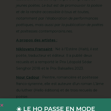
jeunes poètes. Le but est de promouvoir la poésie
et de la rendre accessible à tous et toutes,
notamment par l'élaboration de performances
poétiques, mais aussi par la publication de poètes
et poétesses contemporains.nes.
A propos des artistes :
Niklovens Fransaint
: Né à l’Estère (Haïti), il est
poète, traducteur et éditeur. Il a publié deux
recueils et a remporté le Prix Léopold Sédar
Senghor 2018 et le Prix Balisailles 2023.
Nour Cadour
: Peintre, romancière et poétesse
franco-syrienne, elle est auteure d’un roman L’âme
du luthier (Hello éditions) et de trois recueils de
poésie.
Caroline De Freitas
: Poétesse originaire de
☀️ LE HO PASSE EN MODE