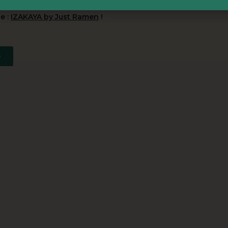
 BA pour déguster au chaud les spécialités japonaises de
Just R
e :
IZAKAYA by Just Ramen
!
e