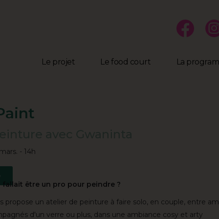
Le projet
Le food court
La progra
Paint
einture avec Gwaninta
mars. - 14h
e
il fallait être un pro pour peindre ?
 propose un atelier de peinture à faire solo, en couple, entre am
mpagnés d'un verre ou plus, dans une ambiance cosy et arty