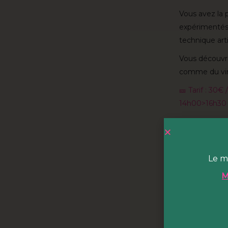
Vous avez la 
expérimentés 
technique arti
Vous découvrir
comme du vin
🎫 Tarif : 30€ 
14h00>16h30
HOBA c'
HOBA est
un
Le m
hectares du p
régaler et vo
M
cuisine, renco
HOBA, c’est 
octobre ! Ma