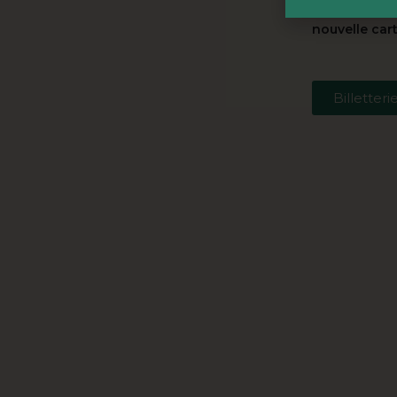
reste :
rdv en
nouvelle cart
Billetteri