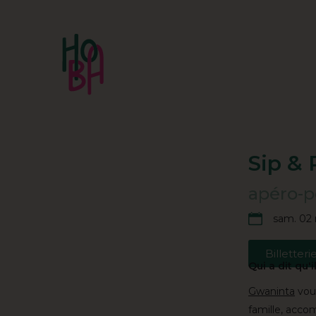
Sip & 
apéro-p
sam. 02 
Billetteri
Qui a dit qu'
Gwaninta
vous
famille, acco