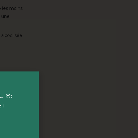
e les moins
, une
 alcoolisée
 cœur des 10
x… 😎
:
venez vous
ille cours de
 !
l !

 mars à
 en