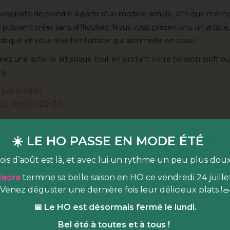
possibilité de peindre à partir d'un modèle simple, afin que mêm
puissent créer sans difficultés. Nous vous présentons un artiste
stique et vous réveillez l'artiste qui sommeille en vous !
ez une activité artistique tout en sirotant votre boisson (soft ou
).
/ par session
 ou 18h00>20h30
est quoi ?
☀️ LE HO PASSE EN MODE ÉTÉ
☀️
 lieu de vie dédié à l’alimentation durable & joyeuse
, niché au
ois d’août est là, et avec lui un rythme un peu plus dou
arc Martin Luther King (Paris 17e). Pendant la saison hivernale, 
us cultiver en BA dans notre espace de
programmation
qui accue
aora
termine sa belle saison en HO ce vendredi 24 juillet
ntres, projections et animations autour d'un grand bar café centra
Venez déguster une dernière fois leur délicieux plats !
📅 Le HO est désormais fermé le lundi.
aussi un food court haut en saveur et bas carbone en HO, de
is pas de panique, pendant l’hiver vos papilles ne seront pas
Bel été à toutes et à tous !