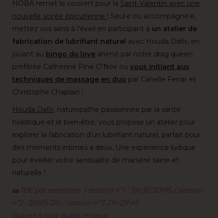
HOBA remet le couvert pour la
Saint-Valentin avec une
nouvelle soirée épicurienne
! Seul·e ou accompagné·e,
mettez vos sens à l’éveil en participant à
un atelier de
fabrication de lubrifiant naturel
avec Houda Dafir, en
jouant au
bingo
du love
animé par notre drag queen
préférée Catherine Pine O’Noir ou
vous initiant
aux
techniques
de massage
en duo
par Canelle Ferrar et
Christophe Chaplain !
Houda Dafir
, naturopathe passionnée par la santé
holistique et le bien-être, vous propose un atelier pour
explorer la fabrication d’un lubrifiant naturel, parfait pour
des moments intimes a deux. Une expérience ludique
pour éveiller votre sensualité de manière saine et
naturelle !
🎫
10€ par personne
/
session n°1 : 19h30-20h15 / session
n°2 : 20h15-21h / session n°3 21h-21h45
Ouvert à tout public majeur.