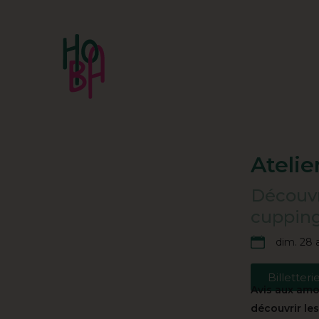
Atelie
Découvre
cuppin
dim. 28 a
Billetteri
Avis aux amo
découvrir les