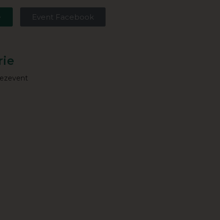
e
Event Facebook
rie
eezevent