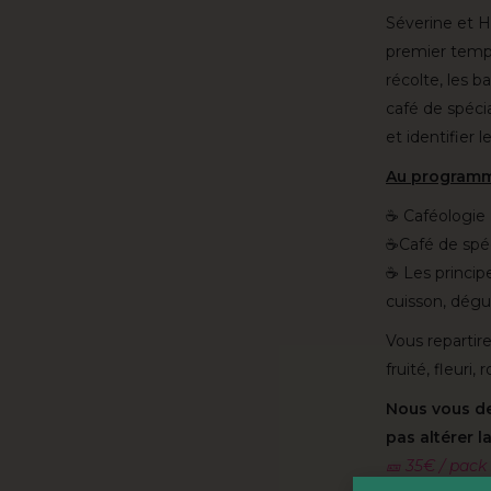
Séverine et H
premier temps
récolte, les b
café de spéci
et identifier l
Au programm
☕ Caféologie :
☕Café de spéc
☕ Les principe
cuisson, dégu
Vous repartire
fruité, fleuri
Nous vous de
pas altérer l
🎫 35€ / pack 