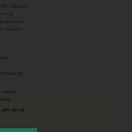
café. Dans un
n et sa
ur décrire un
ser vos sens
tion
s, phases de
, nature,
alité.
 afin de ne