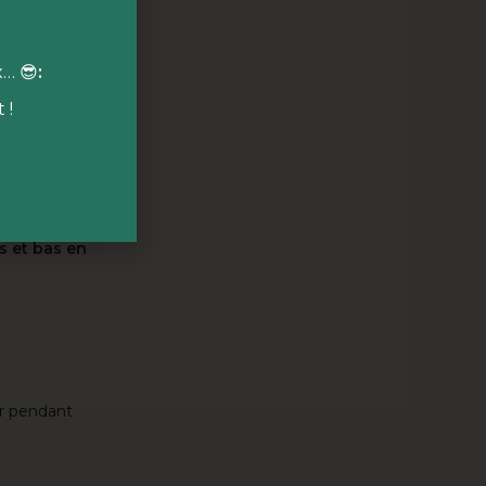
x… 😎
:
 cœur des 10
 !
ns notre food

naire
qui
s autour d'un
s et bas en
ir pendant