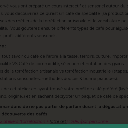
ervé vous ont préparé un cours interactif et sensoriel autour du 
, vous découvrirez ce qu’est un café de spécialité (sa productio
ases des métiers de la torréfaction artisanale et le vocabulaire po
alité. Vous gouterez ensuite différents types de café pour aigui
es profils différents sensoriels.
e :
 tout savoir du café de l’arbre à la tasse, terroirs, culture, importa
ialité VS Café de commodité, sélection et notation des grains
s de la torréfaction artisanale vs torréfaction industrielle (étape
stations sensorielles, méthodes douces & bonne pratiques):
z de cet atelier en ayant trouvé votre profil de café préféré (lavé
, rond, origine..) et en sachant décrypter un paquet de café de spéci
mandons de ne pas porter de parfum durant la dégustation,
a découverte des cafés.
2 ateliers (torréfaction +
latte art
) : 70€ /par personne