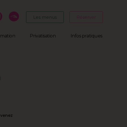
Les menus
Réserver
mmation
Privatisation
Infos pratiques
u
 venez