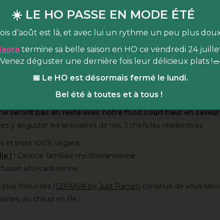
 à tous & toutes à partir de 16 ans
☀️ LE HO PASSE EN MODE ÉTÉ
☀️
est quoi ?
ois d’août est là, et avec lui un rythme un peu plus dou
 lieu de vie dédié à l’alimentation durable & joyeuse
, niché au
aora
termine sa belle saison en HO ce vendredi 24 juillet
arc Martin Luther King (Paris 17e). Venez-vous régaler en HO da
Venez déguster une dernière fois leur délicieux plats !
 cultiver en BA dans notre espace de
programmation pluridiscipli
📅 Le HO est désormais fermé le lundi.
rs de cuisine & masterclass, rencontres, projections et animation
Bel été à toutes et à tous !
 central !
 ne seront pas en reste avec notre food court haut en saveur
z y déguster les spécialités de nos 3 chefs·fes résidents·es
s et plats 100% végans
le !
:
Cantine familiale méditerranéenne
 fusion afro-caribéenne
plus frileux.ses l’
IZAKAYA by Just Ramen
continue de vous serv
aines, au chaud en BA !