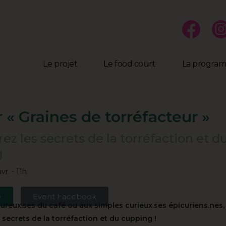
Le projet
Le food court
La progra
r « Graines de torréfacteur »
z les secrets de la torréfaction et d
g
vr. - 11h
e
Event Facebook
ureux.ses du café ou aux simples curieux.ses épicuriens.nes,
 secrets de la torréfaction et du cupping !