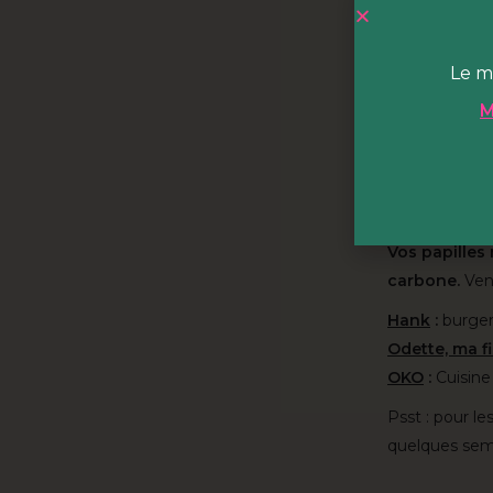
Atelier ouvert
HOBA c'
Le m
HOBA est
un
M
hectares du p
court et vous
accueille cou
grand bar café
Vos papilles
carbone.
Vene
Hank
:
burger
Odette, ma fil
OKO
:
Cuisine
Psst : pour les 
quelques sem