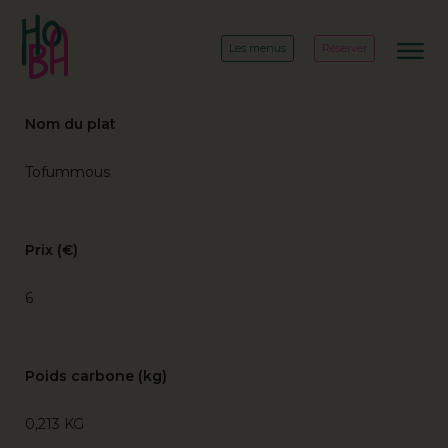
Les menus
Réserver
Nom du plat
Tofummous
Prix (€)
6
Poids carbone (kg)
0,213 KG