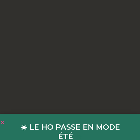
☀️ LE HO PASSE EN MODE
ÉTÉ
☀️