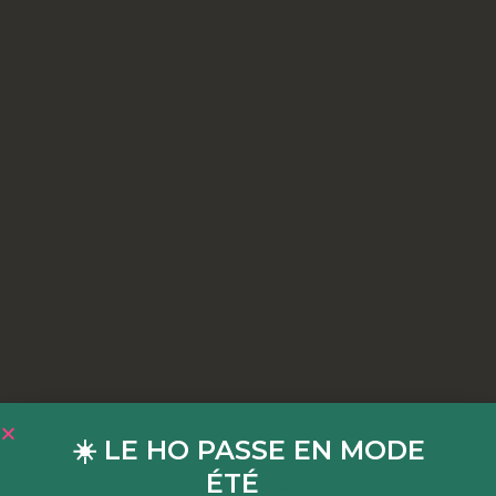
☀️ LE HO PASSE EN MODE
ÉTÉ
☀️