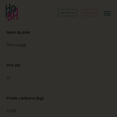
Les menus
Réserver
Nom du plat
Shio-veggi
Prix (€)
13
Poids carbone (kg)
0,224