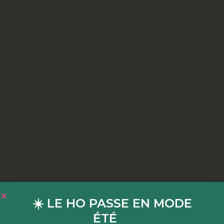
☀️ LE HO PASSE EN MODE
ÉTÉ
☀️