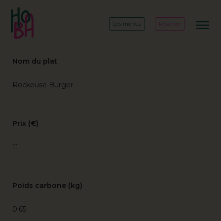
Les menus
Réserver
Nom du plat
Rockeuse Burger
Prix (€)
11
Poids carbone (kg)
0.65