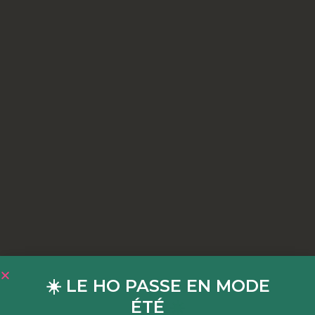
☀️ LE HO PASSE EN MODE
ÉTÉ
☀️