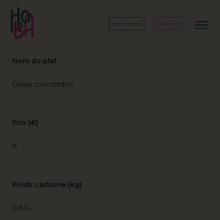
Les menus
Réserver
Nom du plat
Gebja concombre
Prix (€)
8
Poids carbone (kg)
0,814