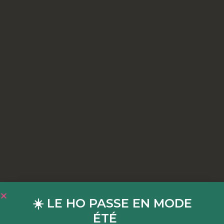
☀️ LE HO PASSE EN MODE
ÉTÉ
☀️