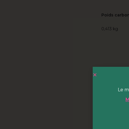
Poids carbon
0,413 kg
Le m
M