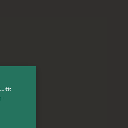
x… 😎
:
 !
