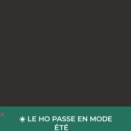
☀️ LE HO PASSE EN MODE
ÉTÉ
☀️