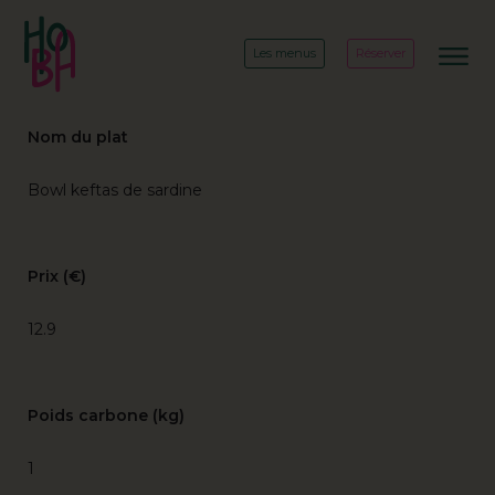
Les menus
Réserver
Nom du plat
Bowl keftas de sardine
Prix (€)
12.9
Poids carbone (kg)
1