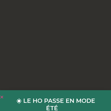
☀️ LE HO PASSE EN MODE
ÉTÉ
☀️