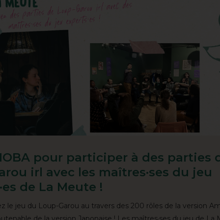
OBA pour participer à des parties 
rou irl avec les maîtres·ses du jeu
·es de La Meute !
z le jeu du Loup-Garou au travers des 200 rôles de la version Am
utenable de la version Japonaise ! Les maîtres·ses du jeu de La