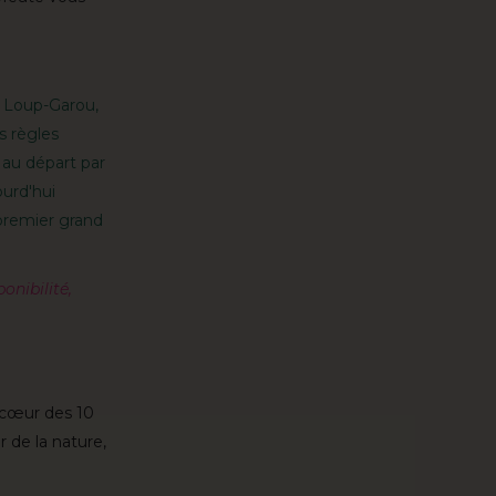
 Loup-Garou,
s règles
 au départ par
ourd'hui
premier grand
ponibilité,
 cœur des 10
r de la nature,