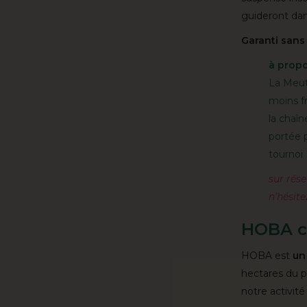
guideront dans
Garanti sans 
à prop
La Meute
moins fr
la chaîn
portée 
tournoi
sur rése
n’hésit
HOBA c'
HOBA est
un
hectares du pa
notre activité