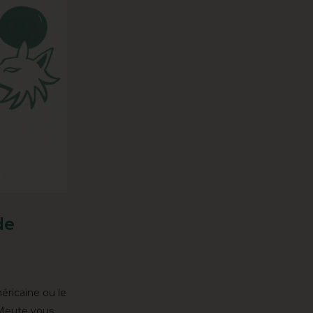
de
éricaine ou le
 Meute vous