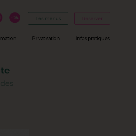
Les menus
Réserver
mmation
Privatisation
Infos pratiques
ute
 des