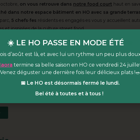
 à octobre,
on vous retrouve dans
notre food court
haut en save
hé dans notre espace bâtiment en HO avec sa grande terra
parc,
5 chefs·fes
résidents·es engagés·es vous y accueillent aut
es et inspirées de la culture street food.
aison hivernale
(novembre à mars)
, le HO est fermé,
mais on c
☀️ LE HO PASSE EN MODE ÉTÉ
☀️
et vous cultiver
en BA, dans notre café cosy et espace
ois d’août est là, et avec lui un rythme un peu plus dou
tion culturelle
qui accueille ateliers de cuisine, rencontres, pro
tour d'un grand bar café central !
Vos papilles ne seront pas en
aora
termine sa belle saison en HO ce vendredi 24 juillet
 mijote
Venez déguster une dernière fois leur délicieux plats !
une carte réconfortante
: brunch gourmand, planches ap
oir et une offre sucrée pour accompagner nos cafés et lattes tout
📅 Le HO est désormais fermé le lundi.
Bel été à toutes et à tous !
e