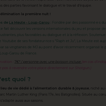
 des parties favorisant le dialogue et le travail d'équipe.
élimination la première nuit !
os de
La Meute - Loup-Garou
:
Fondée par des passionné·e·s du
 fait découvrir les versions internationales du jeu et propose de
ustrantes, plus favorables au dialogue et à la réflexion. Soutenue
e Youtube de ses fondateur·rice·s "Raph et Ju", La Meute est auj
par sa vingtaines de MJ au point d'avoir récemment organisé le 
 Loup-Garou de France.
rvation :
7€* / personne avec une boisson incluse
(en cas d’indis
ez pas à revendre votre place directement sur Shotgun.)
est quoi ?
 lieu de vie dédié à l’alimentation durable & joyeuse
, niché au
rc Martin Luther King (Paris 17e, les Batignolles). Située au cœu
 s’adapte aussi aux saisons.