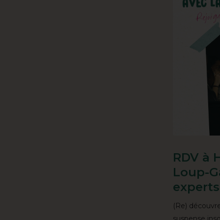
RDV à H
Loup-Ga
experts
(Re) découvre
suspense inso