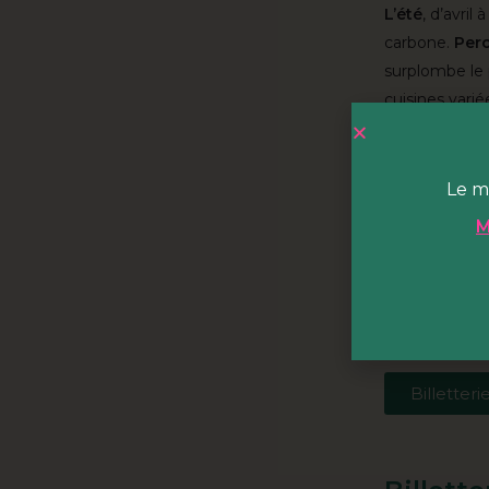
L’été
, d’avril
carbone.
Perc
surplombe le 
cuisines varié
Pendant la s
vous régaler 
Le m
de
programma
animations au
M
hiver,
on vous
partager le s
journée.
Billetteri