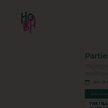
Parti
Rejoign
maîtres·
dim. 26 a
Billetteri