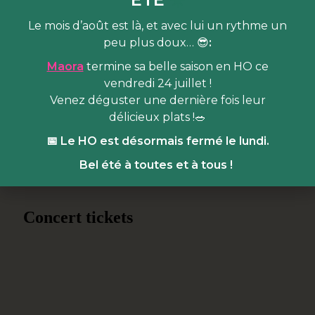
d'un grand bar café central !
Vos papilles ne seront pas
en reste en hiver,
on vous mijote
une carte
Le mois d’août est là, et avec lui un rythme un
réconfortante
: brunch gourmand, planches apéritives à
peu plus doux… 😎
:
partager le soir et une offre sucrée pour accompagner
Maora
termine sa belle saison en HO ce
nos cafés et lattes tout au long de la journée.
vendredi 24 juillet !
Venez déguster une dernière fois leur
délicieux plats !🥗
Billetterie
📅 Le HO est désormais fermé le lundi.
Bel été à toutes et à tous !
Billetterie