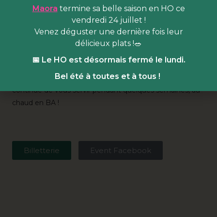
court haut en saveurs et bas en carbone.
Venez y
Maora
termine sa belle saison en HO ce
déguster les spécialités de nos 3 chefs·fes résidents·es
vendredi 24 juillet !
Venez déguster une dernière fois leur
Hank
:
burgers et plats 100% végans
délicieux plats !🥗
Odette, ma fille !
:
Cantine familiale méditerranéenne
📅 Le HO est désormais fermé le lundi.
OKO
:
Cuisine fusion afro-caribéenne
Bel été à toutes et à tous !
Psst : pour les plus frileux.ses l’
IZAKAYA by Just Ramen
continue de vous servir pendant quelques semaines, au
chaud en BA !
Billetterie
Event Facebook