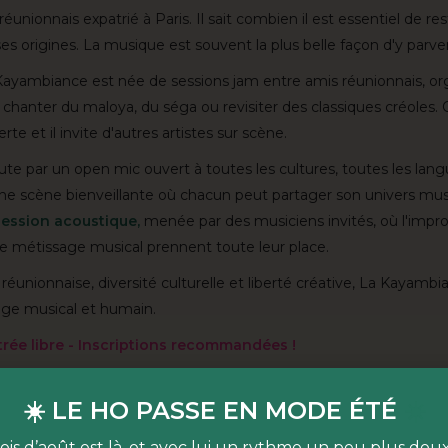
éunionnais expatrié à Paris. Il sait combien il est essentiel de res
s origines. La musique est souvent la plus belle façon d'y parven
Kayambiance est née de sessions jam entre amis réunionnais, or
 chanter du maloya, du séga ou revisiter des classiques créoles. Ce
rte et il invite d'autres artistes sur scène.
ute par un open mic ouvert à toutes les cultures, toutes les lang
une scène bienveillante où chacun peut partager son univers mus
session acoustique,
menée par des musiciens invités, où l'improv
le métissage musical prennent toute leur place.
réunionnaise, diversité culturelle et liberté créative, La Kayambi
age musical et humain.
trée libre - Inscriptions recommandées !
est quoi ?
☀️ LE HO PASSE EN MODE ÉTÉ
☀️
 lieu de vie dédié à l’alimentation durable & joyeuse
, niché au
ois d’août est là, et avec lui un rythme un peu plus dou