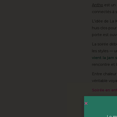
Antho
est un r
connectés à se
L'idée de La 
huis clos pour
porte est ouve
La soirée déb
les styles — 
vient la jam 
rencontre et 
Entre chaleur 
véritable voy
Soirée en en
HOBA c'
HOBA est
un
Le m