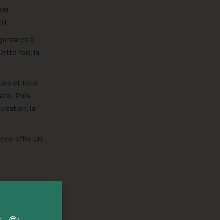
ter
ir.
ganisées à
tte fois, la
ues et tous
ical.
Puis
isation, la
ance offre un
 cœur des 10
x… 😎
: