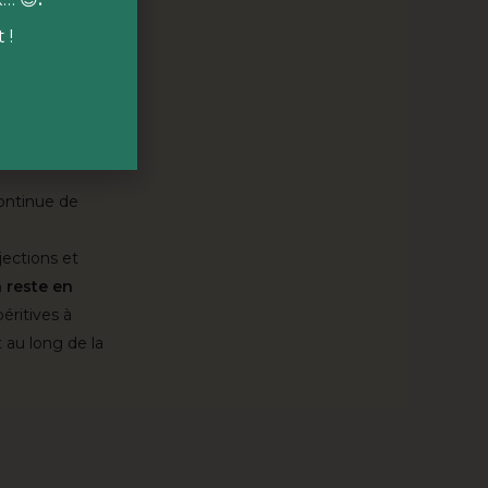
r de la nature,
 !

ur et bas
sse
qui
our de
ontinue de
jections et
 reste en
éritives à
 au long de la