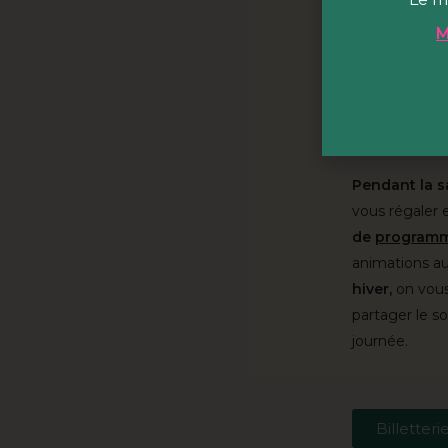
hectares du pa
M
notre activité
L’été
, d’avril
carbone.
Perc
surplombe le 
cuisines varié
Pendant la s
vous régaler 
de
programma
animations au
hiver,
on vous
partager le s
journée.
Billetteri