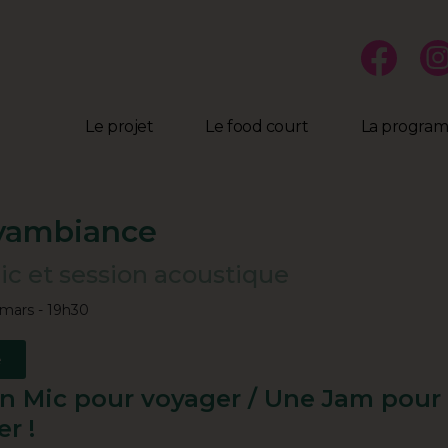
Le projet
Le food court
La progra
yambiance
c et session acoustique
mars - 19h30
e
 Mic pour voyager / Une Jam pour
r !