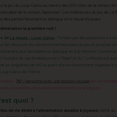
z le jeu du Loup-Garou au travers des 200 rôles de la version Am
utenable de la version Japonaise ! Les maîtres·ses du jeu de La
 des parties favorisant le dialogue et le travail d'équipe.
élimination la première nuit !
os de
La Meute - Loup-Garou
:
Fondée par des passionné·e·s du
 fait découvrir les versions internationales du jeu et propose de
ustrantes, plus favorables au dialogue et à la réflexion. Soutenue
e Youtube de ses fondateur·rice·s "Raph et Ju", La Meute est auj
par sa vingtaines de MJ au point d'avoir récemment organisé le 
 Loup-Garou de France.
rvation :
7€* / personne avec une boisson incluse
(en cas d’indis
ez pas à revendre votre place directement sur Shotgun.)
est quoi ?
 lieu de vie dédié à l’alimentation durable & joyeuse
, niché au