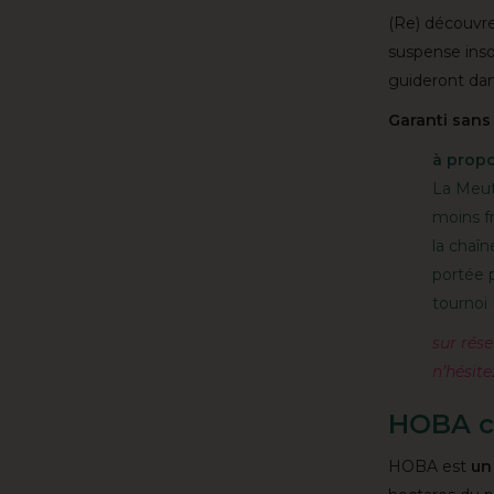
(Re) découvre
suspense inso
guideront dans
Garanti sans 
à prop
La Meute
moins fr
la chaîn
portée 
tournoi
sur rése
n’hésit
HOBA c'
HOBA est
un