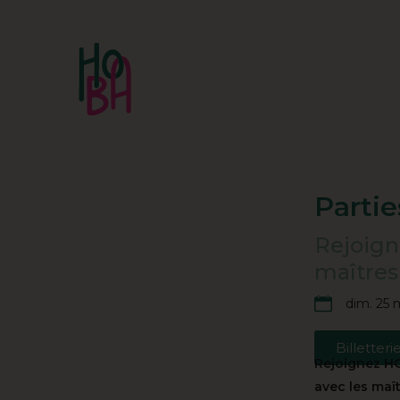
Parti
Rejoign
maîtres·
dim. 25 
Billetteri
Rejoignez HO
avec les maît