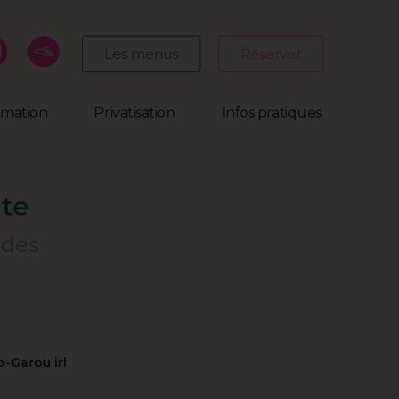
Les menus
Réserver
mmation
Privatisation
Infos pratiques
ute
 des
-Garou irl