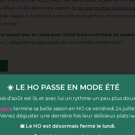
arc Martin Luther King (Paris 17e). Venez-vous régaler en HO da
 cultiver en BA dans notre espace de
programmation pluridiscipli
rs de cuisine & masterclass, rencontres, projections et animation
 central !
 ne seront pas en reste avec notre food court haut en saveur
z y déguster les spécialités de nos chefs·fes résidents·es !
e
☀️ LE HO PASSE EN MODE ÉTÉ
☀️
rie
ois d’août est là, et avec lui un rythme un peu plus dou
aora
termine sa belle saison en HO ce vendredi 24 juillet
Venez déguster une dernière fois leur délicieux plats !
📅 Le HO est désormais fermé le lundi.