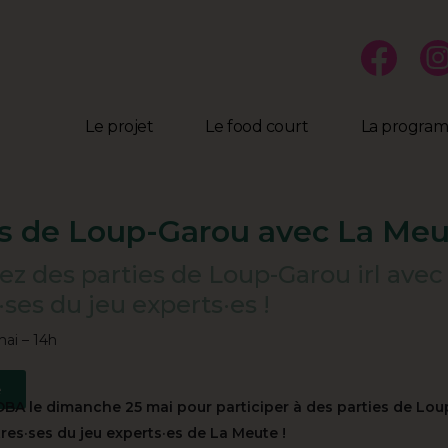
Le projet
Le food court
La progra
es de Loup-Garou avec La Me
ez des parties de Loup-Garou irl avec
ses du jeu experts·es !
mai – 14h
e
BA le dimanche 25 mai pour participer à des parties de Loup
res·ses du jeu experts·es de La Meute !