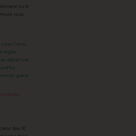
éricaine ou le
 Meute vous
 Loup-Garou,
s règles
 au départ par
ourd'hui
premier grand
ponibilité,
 cœur des 10