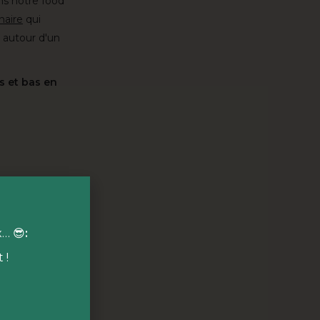
ns notre food
naire
qui
s autour d'un
s et bas en
x… 😎
:
 !
