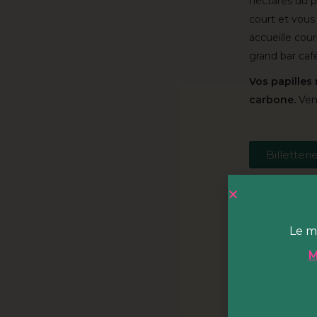
hectares du p
court et vous
accueille cou
grand bar café
Vos papilles
carbone.
Vene
Billetteri
Billette
Le m
M