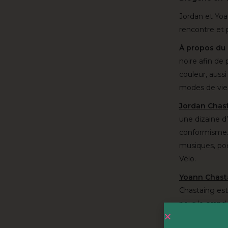
Jordan et Yo
rencontre et 
À propos du 
noire afin de
couleur, aussi
modes de vie
Jordan Chas
une dizaine d
conformisme. 
musiques, po
Vélo.
Yoann Chast
Chastaing est
pour le grand
passer derriè