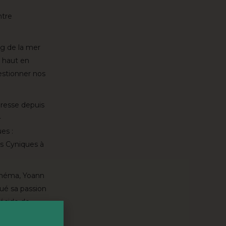
ntre
ng de la mer
 haut en
uestionner nos
téresse depuis
-
es :
s Cyniques à
cinéma, Yoann
gué sa passion
décide de
s Cyniques à