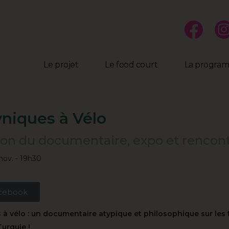
Le projet
Le food court
La progra
niques à Vélo
ion du documentaire, expo et rencont
nov. - 19h30
cebook
 à vélo : un documentaire atypique et philosophique sur les 
urquie !