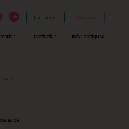
Les menus
Réserver
mmation
Privatisation
Infos pratiques
re !
traces de