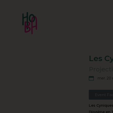
Les Cy
Project
mer. 20 
Event Fa
Les Cyniques
Diogène en T