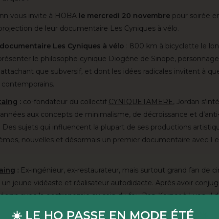
ann vous invite à HOBA
le mercredi 20 novembre
pour soirée e
projection de leur documentaire Les Cyniques à vélo.
documentaire Les Cyniques à vélo
: 800 km à bicyclette le lo
 présenter le philosophe cynique Diogène de Sinope, personnage
 attachant que subversif, et dont les idées radicales invitent à q
 contemporains.
taing
:
co-fondateur du collectif
CYNIQUETAMERE
, Jordan s’in
’années aux concepts de minimalisme, de décroissance et d’anti
Des sujets qui influencent la plupart de ses productions artistiqu
èmes, nouvelles et désormais un premier documentaire avec Le
aing
:
Ex-ingénieur, ex-restaurateur, mais surtout grand fan de 
 un jeune vidéaste et réalisateur autodidacte. Après avoir conju
 écran avec la gastronomie au sein du feu Pop Korner à Lyon, il 
re la caméra. En 2023, il co-réalise son premier documentaire Le
☀️ LE HO PASSE EN MODE ÉTÉ
☀️