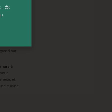
x… 😎
:
 !

 cœur des 10
son hivernale,
ion
qui
 grand bar
 mars à
pour
amedis et
une cuisine