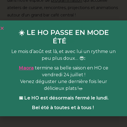
dans notre espace de
programmation
qui accueille
ateliers de cuisine, rencontres, projections et animations
autour d'un grand bar café central !
HOBA, c’est aussi un food court haut en saveur et bas
☀️ LE HO PASSE EN MODE
carbone en HO, de mars à octobre ! Pendant l’hiver
ÉTÉ
☀️
vos papilles ne seront pas en reste :
RDV en BA pour
découvrir la carte réconfortante de notre coffee shop
Le mois d’août est là, et avec lui un rythme un
ainsi qu’un brunch les samedis et dimanches, concocté
peu plus doux… 😎
:
par notre cheffe résidente
Odette ma fille
, qui propose
Maora
termine sa belle saison en HO ce
une cuisine familiale méditerranéenne !
vendredi 24 juillet !
Venez déguster une dernière fois leur
Billetterie
Event Facebook
délicieux plats !🥗
📅 Le HO est désormais fermé le lundi.
Bel été à toutes et à tous !