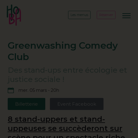
Les menus
Réserver
Greenwashing Comedy
Club
Des stand-ups entre écologie et
justice sociale !
mer. 05 mars - 20h
Billetterie
Event Facebook
8 stand-uppers et stand-
uppeuses se succèderont sur
scène pour un spectacle riche