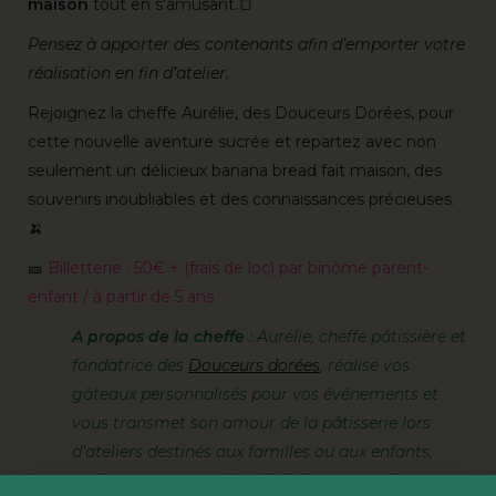
maison
tout en s'amusant.🍞
Pensez à apporter des contenants afin d’emporter votre
réalisation en fin d’atelier.
Rejoignez la cheffe Aurélie, des Douceurs Dorées, pour
cette nouvelle aventure sucrée et repartez avec non
seulement un délicieux banana bread fait maison, des
souvenirs inoubliables et des connaissances précieuses.
🍌
🎫
Billetterie : 50€ + (frais de loc) par binôme parent-
enfant / à partir de 5 ans
A propos de la cheffe
: Aurélie, cheffe pâtissière et
fondatrice des
Douceurs dorées
, réalise vos
gâteaux personnalisés pour vos événements et
vous transmet son amour de la pâtisserie lors
d’ateliers destinés aux familles ou aux enfants,
toujours avec un twist végétal ou sans gluten.