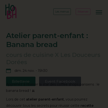
Les menus
Réserver
Atelier parent-enfant :
Banana bread
cours de cuisine X Les Douceurs
Dorées
dim. 24 nov. - 15h30
Billetterie
Event Facebook
Apprenez à réaliser la star des coffee shops parisiens : le
banana bread ! 🍌
Lors de cet
atelier parent-enfant
, vous pourrez
découvrir tous les secrets pour réussir cette
recette