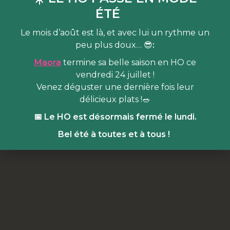
tous.
ÉTÉ
☀️
Le mois d’août est là, et avec lui un rythme un
Billetterie
Event Facebook
peu plus doux… 😎
:
Maora
termine sa belle saison en HO ce
vendredi 24 juillet !
Venez déguster une dernière fois leur
délicieux plats !🥗
📅 Le HO est désormais fermé le lundi.
Bel été à toutes et à tous !