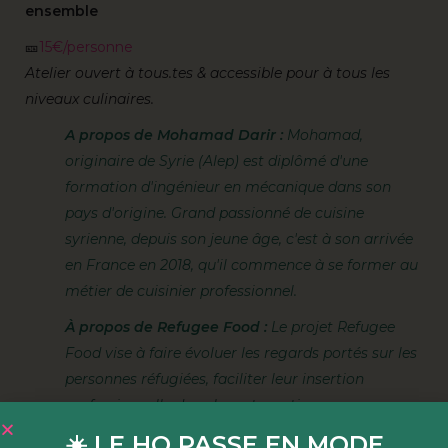
ensemble
🎫
15€/personne
Atelier ouvert à tous.tes & accessible pour à tous les
niveaux culinaires.
A propos de Mohamad Darir :
Mohamad,
originaire de Syrie (Alep) est diplômé d'une
formation d'ingénieur en mécanique dans son
pays d'origine. Grand passionné de cuisine
syrienne, depuis son jeune âge, c'est à son arrivée
en France en 2018, qu'il commence à se former au
métier de cuisinier professionnel.
À propos de Refugee Food :
Le projet Refugee
Food vise à faire évoluer les regards portés sur les
personnes réfugiées, faciliter leur insertion
professionnelle dans la restauration, œuvrer pour
une alimentation juste, durable et diversifiée, pour
☀️ LE HO PASSE EN MODE